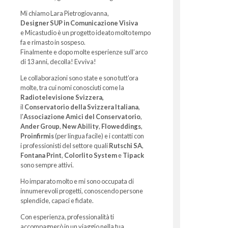
Mi chiamo Lara Pietrogiovanna,
Designer SUP in Comunicazione Visiva
e Micastudio è un progetto ideato molto tempo
fa e rimasto in sospeso.
Finalmente e dopo molte esperienze sull’arco
di 13 anni, decolla! Evviva!
Le collaborazioni sono state e sono tutt’ora
molte, tra cui nomi conosciuti come la
Radiotelevisione Svizzera,
il
Conservatorio della Svizzera Italiana
,
l'
Associazione Amici del Conservatorio
,
Ander Group
,
New Ability
,
Floweddings
,
Proinfirmis
(per lingua facile) e i contatti con
i professionisti del settore quali
Rutschi SA
,
Fontana Print
,
Colorlito System
e
Tipack
sono sempre attivi.
Ho imparato molto e mi sono occupata di
innumerevoli progetti, conoscendo persone
splendide, capaci e fidate.
Con esperienza, professionalità ti
accompagnerò in un viaggio nella tua